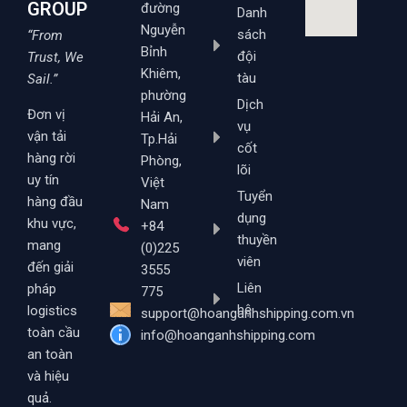
GROUP
đường
Danh
Nguyễn
sách
“From
Bỉnh
đội
Trust, We
Khiêm,
tàu
Sail.”
phường
Dịch
Đơn vị
Hải An,
vụ
vận tải
Tp.Hải
cốt
hàng rời
Phòng,
lõi
uy tín
Việt
Tuyển
hàng đầu
Nam
dụng
khu vực,
+84
thuyền
mang
(0)225
viên
đến giải
3555
Liên
pháp
775
hệ
logistics
support@hoanganhshipping.com.vn
toàn cầu
info@hoanganhshipping.com
an toàn
và hiệu
quả.