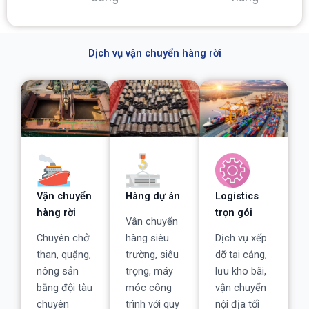
Dịch vụ vận chuyển hàng rời
Vận chuyển
Hàng dự án
Logistics
hàng rời
trọn gói
Vận chuyển
Chuyên chở
hàng siêu
Dịch vụ xếp
than, quặng,
trường, siêu
dỡ tại cảng,
nông sản
trọng, máy
lưu kho bãi,
bằng đội tàu
móc công
vận chuyển
chuyên
trình với quy
nội địa tối