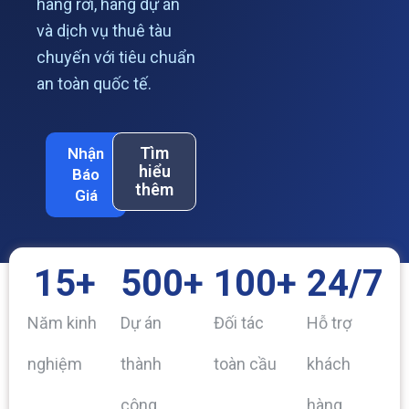
hàng rời, hàng dự án
và dịch vụ thuê tàu
chuyến với tiêu chuẩn
an toàn quốc tế.
Tìm
Nhận
hiểu
Báo
thêm
Giá
15
+
500
+
100
+
24
/7
Năm kinh
Dự án
Đối tác
Hỗ trợ
nghiệm
thành
toàn cầu
khách
công
hàng