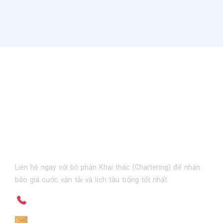
Cùng Hoàng
Anh Shipping
Chinh Phục Mọi
Hải Trình
Liên hệ ngay với bộ phận Khai thác (Chartering) để nhận
báo giá cước vận tải và lịch tàu trống tốt nhất.
Hotline 24/7: 0225.3555.775
Chartering: