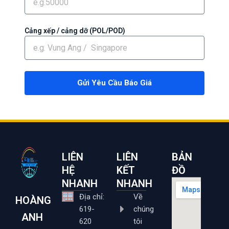
Cảng xếp / cảng dỡ (POL/POD)
Gửi Yêu Cầu Báo Giá
LIÊN
LIÊN
BẢN
HỆ
KẾT
ĐỒ
NHANH
NHANH
Địa chỉ:
Về
HOÀNG
619-
chúng
ANH
620
tôi