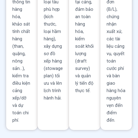
thông tin
loại tàu
tại cảng,
đơn
hàng
phù hợp
đảm bảo
(B/L),
hóa,
(kích
an toàn
chứng
khảo sát
thước,
hàng
nhận
tính chất
loại hầm
hóa,
xuất xứ,
hàng
hàng),
kiểm
các tài
(than,
xây dựng
soát khối
liệu cảng
quặng,
sơ đồ
lượng
vụ, quyết
nông
xếp hàng
(draft
toán
sản...),
(stowage
survey)
cước phí
kiểm tra
plan) tối
và quản
và bàn
điều kiện
ưu và lên
lý tiến độ
giao
cảng
lịch trình
thực tế.
hàng hóa
xếp/dỡ
hành hải.
nguyên
và dự
vẹn đến
toán chi
điểm
phí.
đến.