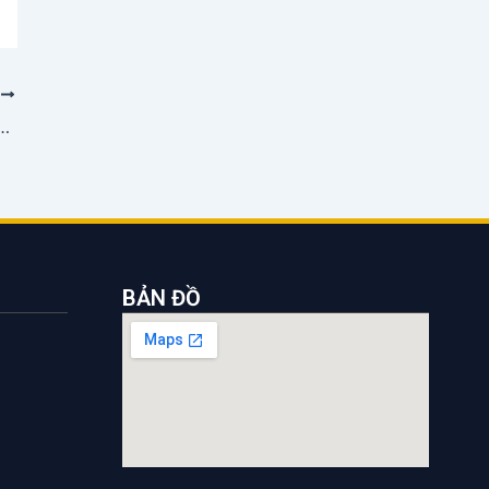
P
đầu tiên cho cảng nước sâu ngoài khơi Texas
BẢN ĐỒ