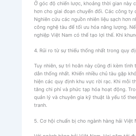
Ở góc độ chiến lược, khoảng thời gian này 
hơn cho giai đoạn chuyển đổi. Các công ty c
Nghiên cứu các nguồn nhiên liệu sạch hơn 
công nghệ tàu để tối ưu hóa năng lượng. Nế
nghiệp Việt Nam có thể tạo lợi thế. Khi khu
4. Rủi ro từ sự thiếu thống nhất trong quy đị
Tuy nhiên, sự trì hoãn này cũng đi kèm tình
dẫn thống nhất. Khiến nhiều chủ tàu gặp khó
hiện các quy định khu vực rời rạc. Khi mỗi 
tăng chi phí và phức tạp hóa hoạt động. Tr
quản lý và chuyên gia kỹ thuật là yếu tố the
tranh.
5. Cơ hội chuẩn bị cho ngành hàng hải Việt
Với ngành hàng hải Việt Nam. Hai năm tới đ