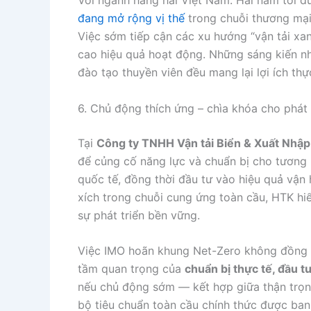
đang mở rộng vị thế
trong chuỗi thương mại 
Việc sớm tiếp cận các xu hướng “vận tải xan
cao hiệu quả hoạt động. Những sáng kiến như
đào tạo thuyền viên đều mang lại lợi ích th
6. Chủ động thích ứng – chìa khóa cho phát
Tại
Công ty TNHH Vận tải Biển & Xuất Nhậ
để củng cố năng lực và chuẩn bị cho tương l
quốc tế, đồng thời đầu tư vào hiệu quả vận 
xích trong chuỗi cung ứng toàn cầu, HTK hi
sự phát triển bền vững.
Việc IMO hoãn khung Net-Zero không đồng n
tầm quan trọng của
chuẩn bị thực tế, đầu t
nếu chủ động sớm — kết hợp giữa thận trọng
bộ tiêu chuẩn toàn cầu chính thức được ban