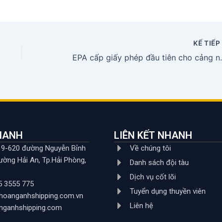
KẾ TIẾ
EPA cấp giấy phép 
NHANH
LIÊN KẾT NHANH
619-620 đường Nguyễn Bỉnh
Về chúng tôi
ường Hải An, Tp.Hải Phòng,
Danh sách đội tàu
Dịch vụ cốt lõi
5 3555 775
Tuyển dụng thuyền viên
hoanganhshipping.com.vn
Liên hệ
nganhshipping.com