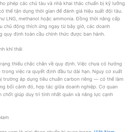
cho phép các chủ tàu và nhà khai thác chuẩn bị kỹ lưỡng
ó thể tận dụng thời gian để đánh giá hiệu suất đội tàu.
như LNG, methanol hoặc ammonia. Đồng thời nâng cấp
u chủ động thích ứng ngay từ bây giờ, các doanh
ng quy định toàn cầu chính thức được ban hành.
nh khí thải
 trạng thiếu chắc chắn về quy định. Việc chưa có hướng
 trong việc ra quyết định đầu tư dài hạn. Nguy cơ xuất
thị trường áp dụng tiêu chuẩn carbon riêng — có thể làm
ong bối cảnh đó, hợp tác giữa doanh nghiệp. Cơ quan
n chốt giúp duy trì tính nhất quán và năng lực cạnh
 Nam
ược xem là giai đoạn chuẩn bị quan trọng.
Việt Nam