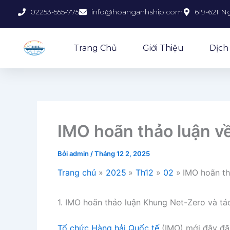
Nhảy
02253-555-775
info@hoanganhship.com
619-621 N
tới
nội
dung
Trang Chủ
Giới Thiệu
Dịch
IMO hoãn thảo luận v
Bởi
admin
/
Tháng 12 2, 2025
Trang chủ
2025
Th12
02
IMO hoãn th
1. IMO hoãn thảo luận Khung Net-Zero và t
Tổ chức Hàng hải Quốc tế
(IMO) mới đây đã