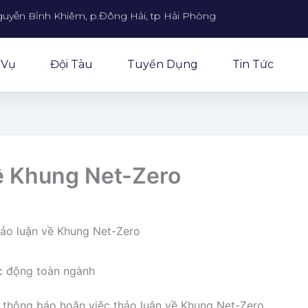
guyễn Bỉnh Khiêm, p.Đông Hải, tp Hải Phòng
 Vụ
Đội Tàu
Tuyển Dụng
Tin Tức
ề Khung Net-Zero
ảo luận về Khung Net-Zero
ác động toàn ngành
 thông báo hoãn việc thảo luận về Khung Net-Zero