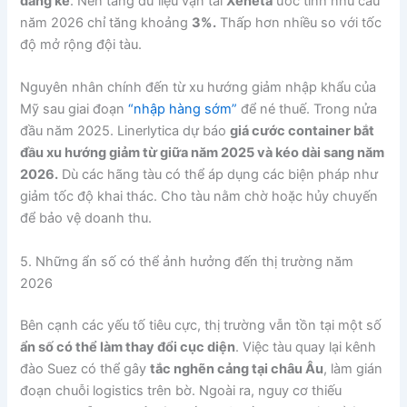
đáng kể
. Nền tảng dữ liệu vận tải
Xeneta
ước tính nhu cầu
năm 2026 chỉ tăng khoảng
3%.
Thấp hơn nhiều so với tốc
độ mở rộng đội tàu.
Nguyên nhân chính đến từ xu hướng giảm nhập khẩu của
Mỹ sau giai đoạn
“nhập hàng sớm”
để né thuế. Trong nửa
đầu năm 2025. Linerlytica dự báo
giá cước container bắt
đầu xu hướng giảm từ giữa năm 2025 và kéo dài sang năm
2026.
Dù các hãng tàu có thể áp dụng các biện pháp như
giảm tốc độ khai thác. Cho tàu nằm chờ hoặc hủy chuyến
để bảo vệ doanh thu.
5. Những ẩn số có thể ảnh hưởng đến thị trường năm
2026
Bên cạnh các yếu tố tiêu cực, thị trường vẫn tồn tại một số
ẩn số có thể làm thay đổi cục diện
. Việc tàu quay lại kênh
đào Suez có thể gây
tắc nghẽn cảng tại châu Âu
, làm gián
đoạn chuỗi logistics trên bờ. Ngoài ra, nguy cơ thiếu