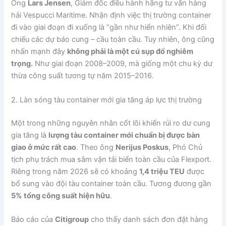
Ông
Lars Jensen
, Giám đốc điều hành hãng tư vấn hàng
hải Vespucci Maritime. Nhận định việc thị trường container
đi vào giai đoạn đi xuống là “gần như hiển nhiên”. Khi đối
chiếu các dự báo cung – cầu toàn cầu. Tuy nhiên, ông cũng
nhấn mạnh đây
không phải là một cú sụp đổ nghiêm
trọng.
Như giai đoạn 2008–2009, mà giống một chu kỳ dư
thừa công suất tương tự năm 2015–2016.
2. Làn sóng tàu container mới gia tăng áp lực thị trường
Một trong những nguyên nhân cốt lõi khiến rủi ro dư cung
gia tăng là
lượng tàu container mới chuẩn bị được bàn
giao ở mức rất cao
. Theo ông
Nerijus Poskus
, Phó Chủ
tịch phụ trách mua sắm vận tải biển toàn cầu của Flexport.
Riêng trong năm 2026 sẽ có khoảng
1,4 triệu TEU
được
bổ sung vào đội tàu container toàn cầu. Tương đương gần
5% tổng công suất hiện hữu
.
Báo cáo của
Citigroup
cho thấy danh sách đơn đặt hàng