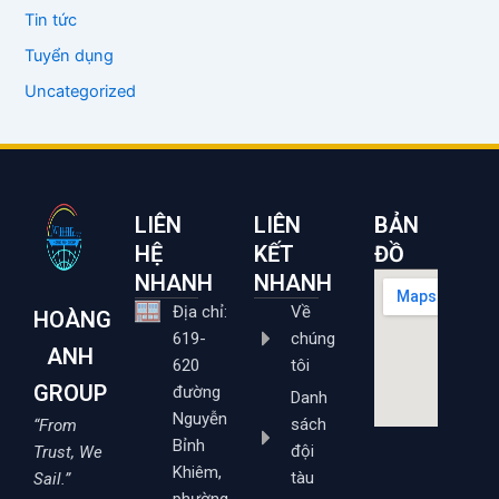
Tin tức
Tuyển dụng
Uncategorized
LIÊN
LIÊN
BẢN
HỆ
KẾT
ĐỒ
NHANH
NHANH
Địa chỉ:
Về
HOÀNG
619-
chúng
ANH
620
tôi
GROUP
đường
Danh
Nguyễn
sách
“From
Bỉnh
đội
Trust, We
Khiêm,
tàu
Sail.”