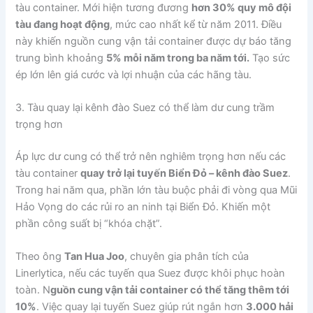
tàu container. Mới hiện tương đương
hơn 30% quy mô đội
tàu đang hoạt động
, mức cao nhất kể từ năm 2011. Điều
này khiến nguồn cung vận tải container được dự báo tăng
trung bình khoảng
5% mỗi năm trong ba năm tới.
Tạo sức
ép lớn lên giá cước và lợi nhuận của các hãng tàu.
3. Tàu quay lại kênh đào Suez có thể làm dư cung trầm
trọng hơn
Áp lực dư cung có thể trở nên nghiêm trọng hơn nếu các
tàu container
quay trở lại tuyến Biển Đỏ – kênh đào Suez
.
Trong hai năm qua, phần lớn tàu buộc phải đi vòng qua Mũi
Hảo Vọng do các rủi ro an ninh tại Biển Đỏ. Khiến một
phần công suất bị “khóa chặt”.
Theo ông
Tan Hua Joo
, chuyên gia phân tích của
Linerlytica, nếu các tuyến qua Suez được khôi phục hoàn
toàn. N
guồn cung vận tải container có thể tăng thêm tới
10%
. Việc quay lại tuyến Suez giúp rút ngắn hơn
3.000 hải