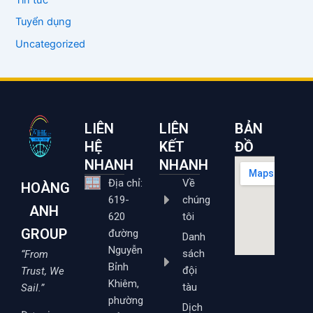
Tuyển dụng
Uncategorized
LIÊN
LIÊN
BẢN
HỆ
KẾT
ĐỒ
NHANH
NHANH
Địa chỉ:
Về
HOÀNG
619-
chúng
ANH
620
tôi
GROUP
đường
Danh
Nguyễn
sách
“From
Bỉnh
đội
Trust, We
Khiêm,
tàu
Sail.”
phường
Dịch