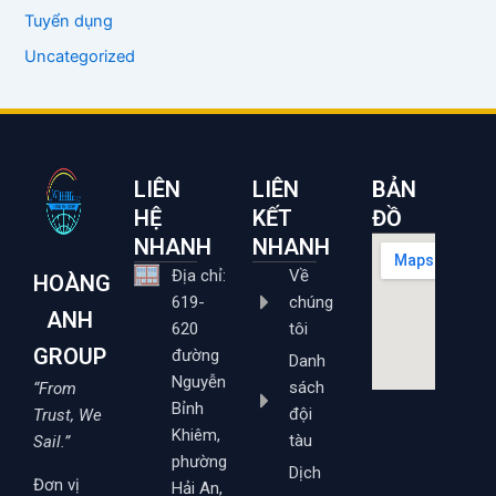
Tuyển dụng
Uncategorized
LIÊN
LIÊN
BẢN
HỆ
KẾT
ĐỒ
NHANH
NHANH
Địa chỉ:
Về
HOÀNG
619-
chúng
ANH
620
tôi
GROUP
đường
Danh
Nguyễn
sách
“From
Bỉnh
đội
Trust, We
Khiêm,
tàu
Sail.”
phường
Dịch
Đơn vị
Hải An,