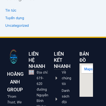
Tin tức
Tuyển dụng
Uncategorized
LIÊN
LIÊN
BẢN
HỆ
KẾT
ĐỒ
NHANH
NHANH
Địa chỉ:
Về
HOÀNG
619-
chúng
ANH
620
tôi
GROUP
đường
Danh
Nguyễn
sách
“From
Bỉnh
đội
Trust, We