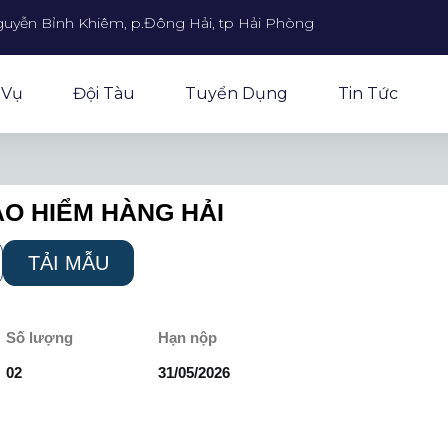
guyễn Bỉnh Khiêm, p.Đông Hải, tp Hải Phòng
 Vụ
Đội Tàu
Tuyển Dụng
Tin Tức
ẢO HIỂM HÀNG HẢI
TẢI MẪU
Số lượng
Hạn nộp
02
31/05/2026