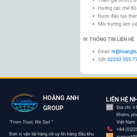
Tham gia BHXH, BH
Hưởng các chế độ li
Được đào tạo thêm
Môi trường làm việ
IV. THÔNG TIN LIÊN HỆ
Email:
hr@hoanghu
Sđt:
02253 555 7
HOÀNG ANH
LIÊN HỆ 
GROUP
Địa chỉ: 
Khiêm, ph
“From Trust, We Sail.”
Việt Nam
+84 (0)22
Đơn vị vận tải hàng rời uy tín hàng đầu khu
support@