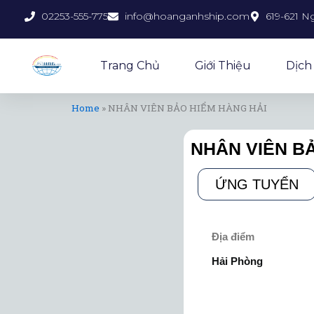
Nhảy
02253-555-775
info@hoanganhship.com
619-621 N
tới
nội
dung
Trang Chủ
Giới Thiệu
Dịch
Home
»
NHÂN VIÊN BẢO HIỂM HÀNG HẢI
NHÂN VIÊN B
ỨNG TUYỂN
Địa điểm
Hải Phòng