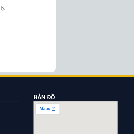
ty.
BẢN ĐỒ