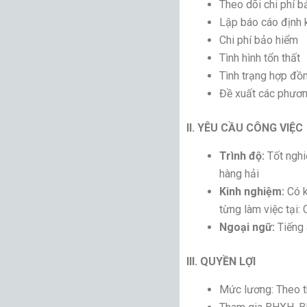
Theo dõi chi phí b
Lập báo cáo định 
Chi phí bảo hiểm
Tình hình tổn thất
Tình trạng hợp đồ
Đề xuất các phương
II. YÊU CẦU CÔNG VIỆC
Trình độ:
Tốt nghi
hàng hải
Kinh nghiệm:
Có k
từng làm việc tại:
Ngoại ngữ:
Tiếng
III. QUYỀN LỢI
Mức lương: Theo t