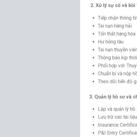
2. Xử lý sự cố và bồi
Tiếp nhận thông tin
Tai nạn hàng hải
Tổn thất hàng hóa
Hư hỏng tàu
Tai nạn thuyền viê
Thông báo kịp thờ
Phối hợp với: Thu
Chuẩn bị và nộp h
Theo dõi tiến độ g
3. Quản lý hồ sơ và c
Lập và quản lý hồ 
Lưu trữ các tài liệu
Insurance Certific
P&I Entry Certifica