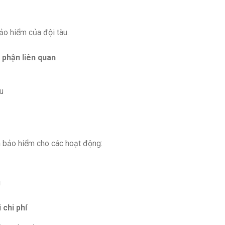
ảo hiểm của đội tàu.
 phận liên quan
u
n bảo hiểm cho các hoạt động:
g
chi phí