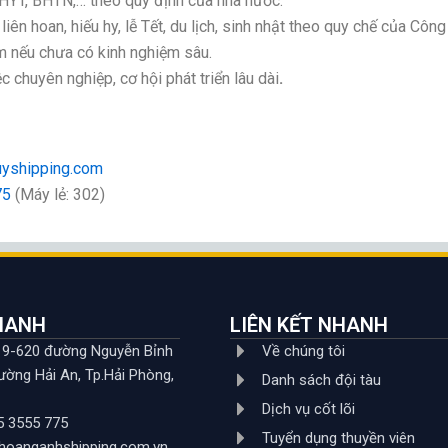
YT, BHTN,… theo quy định của nhà nước.
ên hoan, hiếu hy, lễ Tết, du lịch, sinh nhật theo quy chế của Công 
 nếu chưa có kinh nghiệm sâu.
c chuyên nghiệp, cơ hội phát triển lâu dài
.
yshipping.com
75
(Máy lẻ: 302)
NHANH
LIÊN KẾT NHANH
619-620 đường Nguyễn Bỉnh
Về chúng tôi
ường Hải An, Tp.Hải Phòng,
Danh sách đội tàu
Dịch vụ cốt lõi
5 3555 775
Tuyển dụng thuyền viên
hoanganhshipping.com.vn