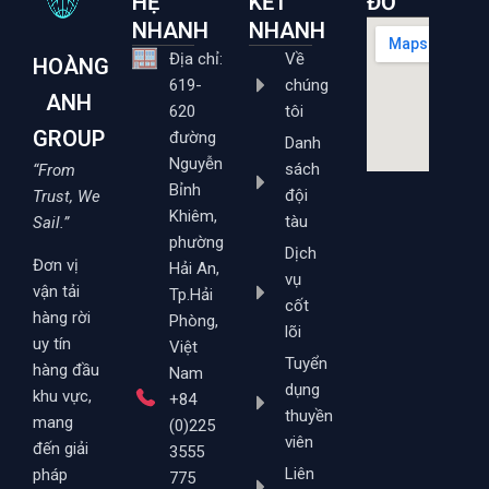
HỆ
KẾT
ĐỒ
NHANH
NHANH
Địa chỉ:
Về
HOÀNG
619-
chúng
ANH
620
tôi
GROUP
đường
Danh
Nguyễn
sách
“From
Bỉnh
đội
Trust, We
Khiêm,
tàu
Sail.”
phường
Dịch
Đơn vị
Hải An,
vụ
vận tải
Tp.Hải
cốt
hàng rời
Phòng,
lõi
uy tín
Việt
Tuyển
hàng đầu
Nam
dụng
khu vực,
+84
thuyền
mang
(0)225
viên
đến giải
3555
Liên
pháp
775