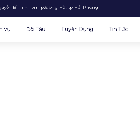
guyễn Bỉnh Khiêm, p.Đông Hải, tp Hải Phòng
h Vụ
Đội Tàu
Tuyển Dụng
Tin Tức