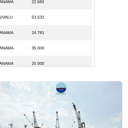
ANAMA
22.682
UVALU
53.532
ANAMA
24.781
ANAMA
35.000
ANAMA
25.000
ANAMA
26.391
ANAMA
29.262
ANAMA
12.800
ANAMA
15.109