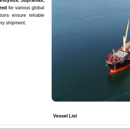
andysize, Supramax,
ized
for various global
ions ensure reliable
ery shipment.
Vessel List