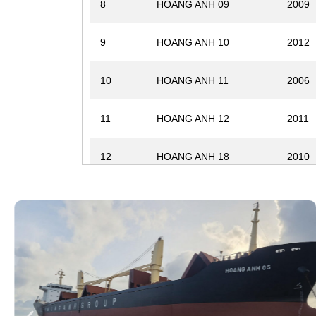
8
HOANG ANH 09
2009
9
HOANG ANH 10
2012
10
HOANG ANH 11
2006
11
HOANG ANH 12
2011
12
HOANG ANH 18
2010
13
HOANG ANH 19
2011
14
HOANG ANH 36
2010
15
HOANG HUY 69
2006
16
HOANG HUY 79
2009