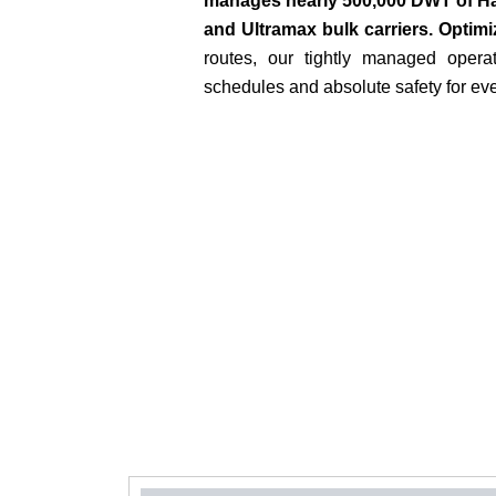
manages nearly 500,000 DWT of H
and Ultramax bulk carriers. Optim
routes, our tightly managed operat
schedules and absolute safety for ev