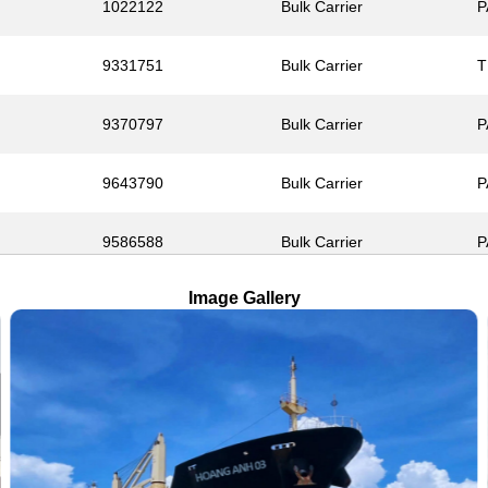
1022122
Bulk Carrier
P
9331751
Bulk Carrier
T
9370797
Bulk Carrier
P
9643790
Bulk Carrier
P
9586588
Bulk Carrier
P
Image Gallery
9600607
Bulk Carrier
P
9422495
Bulk Carrier
P
9398515
Bulk Carrier
P
8357100
Bulk Carrier
P