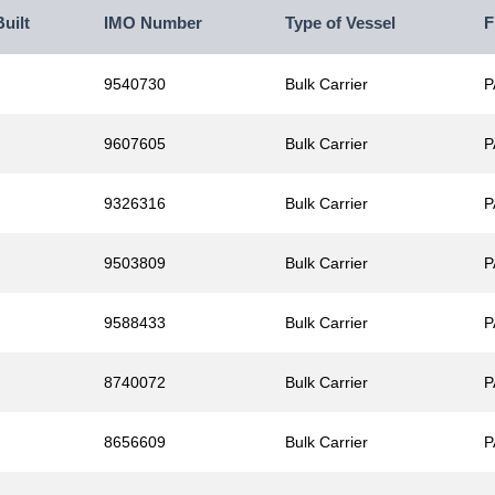
Built
IMO Number
Type of Vessel
F
9540730
Bulk Carrier
P
9607605
Bulk Carrier
P
9326316
Bulk Carrier
P
9503809
Bulk Carrier
P
9588433
Bulk Carrier
P
8740072
Bulk Carrier
P
8656609
Bulk Carrier
P