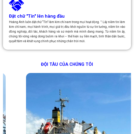
Đặt chữ "Tín" lên hàng đầu
Hoàng Anh luôn đặt chữ “Tín” làm kim chỉ nam trong mọi hoạt động. ”: Lấy niềm tin làm
kim chỉ nam; mọi hành trình, mọi giá trị đều khởi nguồn từ sự tin tưởng, niềm tin vào
đồng nghiệp, đối tác, khách hàng và sứ mệnh mà mình đang mang. Từ niềm tin ấy,
chúng tôi vững vàng dong buồm ra khơi – thể hiện sự liền mạch, tinh thần dấn bước,
quyết tâm và khát vọng chinh phục những chân trời mới.
ĐỘI TÀU CỦA CHÚNG TÔI