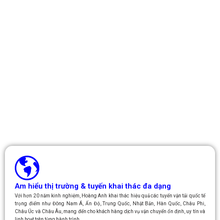
Am hiểu thị trường & tuyến khai thác đa dạng
Với hơn 20 năm kinh nghiệm, Hoàng Anh khai thác hiệu quả các tuyến vận tải quốc tế
trọng điểm như Đông Nam Á, Ấn Độ, Trung Quốc, Nhật Bản, Hàn Quốc, Châu Phi,
Châu Úc và Châu Âu, mang đến cho khách hàng dịch vụ vận chuyển ổn định, uy tín và
linh hoạt trên từng hành trình.