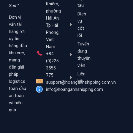
Khiêm,
tàu
Sail.”
phường
Dịch
Đơn vị
Hải An,
vụ
vận tải
Tp.Hải
cốt
hàng rời
Phòng,
lõi
uy tín
Việt
Tuyển
hàng đầu
Nam
dụng
khu vực,
+84
thuyền
mang
(0)225
viên
đến giải
3555
Liên
pháp
775
hệ
logistics
support@hoanganhshipping.com.vn
toàn cầu
info@hoanganhshipping.com
an toàn
và hiệu
quả.