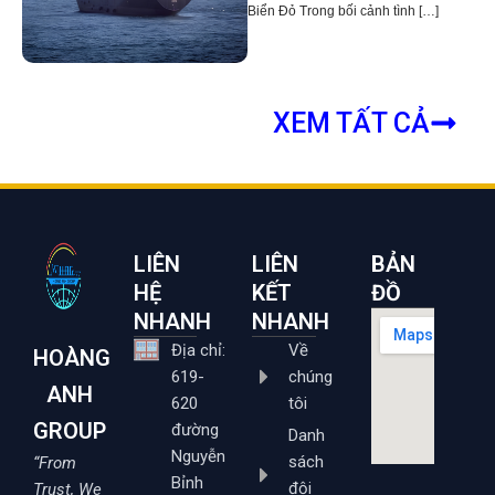
Biển Đỏ Trong bối cảnh tình […]
XEM TẤT CẢ
LIÊN
LIÊN
BẢN
HỆ
KẾT
ĐỒ
NHANH
NHANH
Địa chỉ:
Về
HOÀNG
619-
chúng
ANH
620
tôi
GROUP
đường
Danh
Nguyễn
sách
“From
Bỉnh
đội
Trust, We