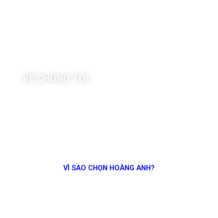
HOANG ANH
SHIPPING
FROM TRUST, WE SAIL
VỀ CHÚNG TÔI
VÌ SAO CHỌN HOÀNG ANH?