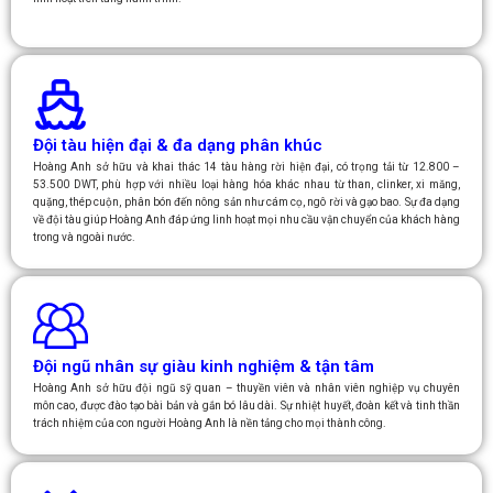
Đội tàu hiện đại & đa dạng phân khúc
Hoàng Anh sở hữu và khai thác 14 tàu hàng rời hiện đại, có trọng tải từ 12.800 –
53.500 DWT, phù hợp với nhiều loại hàng hóa khác nhau từ than, clinker, xi măng,
quặng, thép cuộn, phân bón đến nông sản như cám cọ, ngô rời và gạo bao. Sự đa dạng
về đội tàu giúp Hoàng Anh đáp ứng linh hoạt mọi nhu cầu vận chuyển của khách hàng
trong và ngoài nước.
Đội ngũ nhân sự giàu kinh nghiệm & tận tâm
Hoàng Anh sở hữu đội ngũ sỹ quan – thuyền viên và nhân viên nghiệp vụ chuyên
môn cao, được đào tạo bài bản và gắn bó lâu dài. Sự nhiệt huyết, đoàn kết và tinh thần
trách nhiệm của con người Hoàng Anh là nền tảng cho mọi thành công.