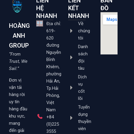
LIÊN
LIÊN
BẢN
HỆ
KẾT
ĐỒ
NHANH
NHANH
Địa chỉ:
Về
HOÀNG
619-
chúng
ANH
620
tôi
GROUP
đường
Danh
Nguyễn
sách
“From
Bỉnh
đội
Trust, We
Khiêm,
tàu
Sail.”
phường
Dịch
Đơn vị
Hải An,
vụ
vận tải
Tp.Hải
cốt
hàng rời
Phòng,
lõi
uy tín
Việt
Tuyển
hàng đầu
Nam
dụng
khu vực,
+84
thuyền
mang
(0)225
viên
đến giải
3555